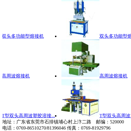
双头多功能型熔接机
双头多功能型熔接
高周波熔接机
高周波熔接机
型双头高周波塑胶溶接...
T型双头高周波塑胶
地址：广东省东莞市石排镇埔心村上汴二路 邮编：520000
电话：0769-86510270/81396046 传真：0769-81929796
粤ICP备