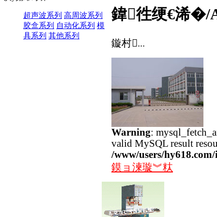
鍏徃绠€浠�/Ab
超声波系列
高周波系列
胶盒系列
自动化系列
模
具系列
其他系列
鏇村...
Warning
: mysql_fetch_ar
valid MySQL result resou
/www/users/hy618.com/i
鏌ョ湅璇︾粏