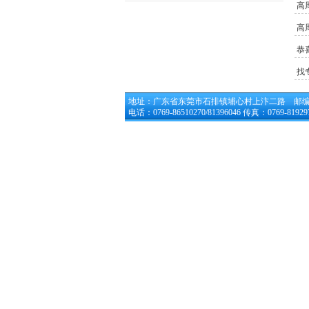
高
高
恭
找
地址：广东省东莞市石排镇埔心村上汴二路 邮编：5
电话：0769-86510270/81396046 传真：0769-819